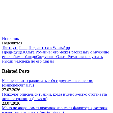
Источник
Поделиться
Поделиться
Поделиться
Поделиться
Твитнуть
Pin it
Поделиться в WhatsApp
Навигация
в
Предыдущая
в
в
Предыдущая
Ольга Романив: что может рассказать о мужчине
Twitter
запись:
Pinterest
Следующая
WhatsApp
его любимое блюдо
Следующая
Ольга Романив: как узнать
по
запись:
мысли человека по его глазам
записям
Related Posts
Как перестать сравнивать себя с другими в соцсетях
(diamondjournal.ru)
27.07.2026
Психолог описала ситуации, когда нужно жестко отстаивать
личные границы (news.ru)
23.07.2026
Моно но аварэ: самая красивая японская философия, которая
научит вас отпускать (marieclaire.ru)