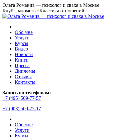
Перейти
Ольга Романив — психолог и сваха в Москве
к
Клуб знакомств «Классика отношений»
содержанию
Обо мне
Услуги
Курсы
Видео
Новости
Книги
Пресса
Дипломы
Отзывы
Контакты
Страница
Запись по телефонам:
YouTube
+7 (495) 509-77-57
открывается
+7 (903) 509-77-17
в
новом
окне
Обо мне
Услуги
Курсы