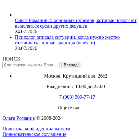
Ольга Романив: 5 основных приемов, которые помогают
выделяться среди других девушек
24.07.2026
Психолог описала ситуации, когда нужно жестко
отстаивать личные границы (news.ru)
23.07.2026
ПОИСК
Поиск:
Москва, Крутицкий вал, 26с2
Ежедневно с 10:00 до 22:00
+7 (903) 509-77-17
Ищите нас:
Страница
Ольга Романив
© 2008-2024
YouTube
Политика конфиденциальности
открывается
Пользовательское соглашение
в