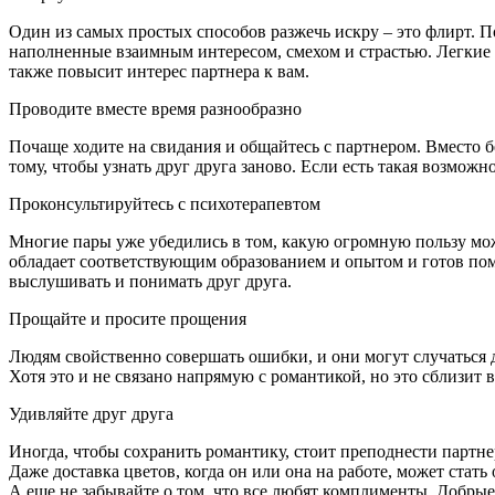
Один из самых простых способов разжечь искру – это флирт. 
наполненные взаимным интересом, смехом и страстью. Легкие 
также повысит интерес партнера к вам.
Проводите вместе время разнообразно
Почаще ходите на свидания и общайтесь с партнером. Вместо б
тому, чтобы узнать друг друга заново. Если есть такая возможно
Проконсультируйтесь с психотерапевтом
Многие пары уже убедились в том, какую огромную пользу мо
обладает соответствующим образованием и опытом и готов пом
выслушивать и понимать друг друга.
Прощайте и просите прощения
Людям свойственно совершать ошибки, и они могут случаться 
Хотя это и не связано напрямую с романтикой, но это сблизит в
Удивляйте друг друга
Иногда, чтобы сохранить романтику, стоит преподнести партн
Даже доставка цветов, когда он или она на работе, может ста
А еще не забывайте о том, что все любят комплименты. Добрые