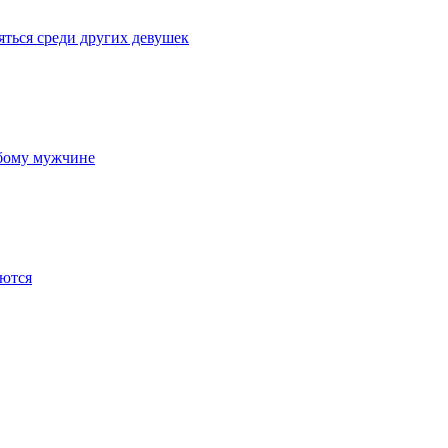
ться среди других девушек
юбому мужчине
аются