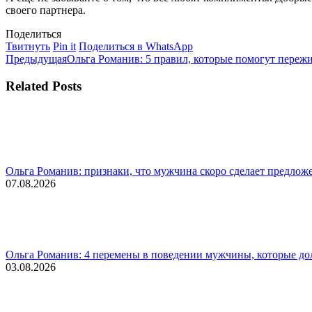
своего партнера.
Поделиться
Поделиться
Поделиться
Поделиться
Твитнуть
Pin it
Поделиться в WhatsApp
Навигация
в
Предыдущая
в
в
Предыдущая
Ольга Романив: 5 правил, которые помогут переж
Twitter
запись:
Pinterest
WhatsApp
по
Related Posts
записям
Ольга Романив: признаки, что мужчина скоро сделает предлож
07.08.2026
Ольга Романив: 4 перемены в поведении мужчины, которые д
03.08.2026