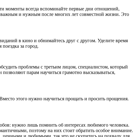
эти моменты всегда вспоминайте первые дни отношений,
я важным и нужным после многих лет совместной жизни. Это
виданий в кино и обнимайтесь друг с другом. Уделите время
 поездка за город.
обсудить проблемы с третьим лицом, специалистом, который
и позволяют парам научиться грамотно высказываться,
 Вместо этого нужно научиться прощать и просить прощения.
собов: нужно лишь помнить об интересах любимого человека.
омантичными, поэтому на них стоит обратить особое внимание.
и, ценными и любимыми, так что не скупитесь на похвалу для