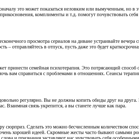
Поначалу это может показаться неловким или вымученным, но в 
прикосновения, комплименты и т.д. помогут почувствовать себ
есконечного просмотра сериалов на диване устраивайте вечера с
сть – отправляйтесь в отпуск, пусть даже это будет краткосрочная
жет принести семейная психотерапия. Это потрясающий способ 
очь вам справиться с проблемами в отношениях. Сеансы терапи
довольно регулярно. Вы не должны копить обиды друг на друга.
ас. Взаимная связь укрепится, а вы станете лучше как пара.
еру сюрприз. Сделать это можно бесчисленным количеством спо
ть очень хорошей идеей. Скромные жесты часто бывают самыми р
 слова и признания заставляют нас чувствовать себя особенным