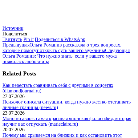
Источник
Поделиться
Поделиться
Поделиться
Поделиться
Твитнуть
Pin it
Поделиться в WhatsApp
Навигация
в
Предыдущая
в
в
Предыдущая
Ольга Романив рассказала о трех вопросах,
Twitter
запись:
Pinterest
WhatsApp
Сле
которые помогут открыть суть вашего мужчины
Следующая
по
запи
Ольга Романив: Что нужно знать, если у вашего мужа
записям
появилась любовница
Related Posts
Как перестать сравнивать себя с другими в соцсетях
(diamondjournal.ru)
27.07.2026
Психолог описала ситуации, когда нужно жестко отстаивать
личные границы (news.ru)
23.07.2026
Моно но аварэ: самая красивая японская философия, которая
научит вас отпускать (marieclaire.ru)
20.07.2026
Почему мы срываемся на близких и как остановить этот