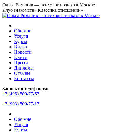
Перейти
Ольга Романив — психолог и сваха в Москве
к
Клуб знакомств «Классика отношений»
содержанию
Обо мне
Услуги
Курсы
Видео
Новости
Книги
Пресса
Дипломы
Отзывы
Контакты
Страница
Запись по телефонам:
YouTube
+7 (495) 509-77-57
открывается
+7 (903) 509-77-17
в
новом
окне
Обо мне
Услуги
Курсы