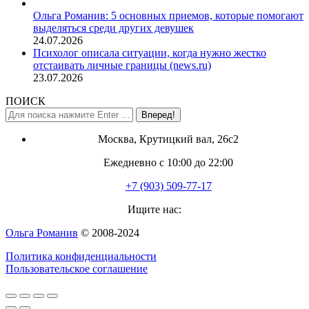
Ольга Романив: 5 основных приемов, которые помогают
выделяться среди других девушек
24.07.2026
Психолог описала ситуации, когда нужно жестко
отстаивать личные границы (news.ru)
23.07.2026
ПОИСК
Поиск:
Москва, Крутицкий вал, 26с2
Ежедневно с 10:00 до 22:00
+7 (903) 509-77-17
Ищите нас:
Страница
Ольга Романив
© 2008-2024
YouTube
Политика конфиденциальности
открывается
Пользовательское соглашение
в
новом
Вверх
окне