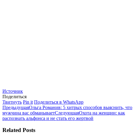
Источник
Поделиться
Поделиться
Поделиться
Поделиться
Твитнуть
Pin it
Поделиться в WhatsApp
Навигация
в
Предыдущая
в
в
Предыдущая
Ольга Романив: 5 хитрых способов выяснить, что
Twitter
запись:
Pinterest
Следующая
WhatsApp
мужчина вас обманывает
Следующая
Охота на женщин: как
по
запись:
распознать альфонса и не стать его жертвой
записям
Related Posts