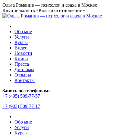
Перейти
Ольга Романив — психолог и сваха в Москве
к
Клуб знакомств «Классика отношений»
содержанию
Обо мне
Услуги
Курсы
Видео
Новости
Книги
Пресса
Дипломы
Отзывы
Контакты
Страница
Запись по телефонам:
YouTube
+7 (495) 509-77-57
открывается
+7 (903) 509-77-17
в
новом
окне
Обо мне
Услуги
Курсы