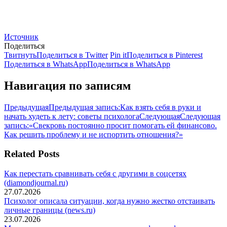
Источник
Поделиться
Твитнуть
Поделиться в Twitter
Pin it
Поделиться в Pinterest
Поделиться в WhatsApp
Поделиться в WhatsApp
Навигация по записям
Предыдущая
Предыдущая запись:
Как взять себя в руки и
начать худеть к лету: советы психолога
Следующая
Следующая
запись:
«Свекровь постоянно просит помогать ей финансово.
Как решить проблему и не испортить отношения?»
Related Posts
Как перестать сравнивать себя с другими в соцсетях
(diamondjournal.ru)
27.07.2026
Психолог описала ситуации, когда нужно жестко отстаивать
личные границы (news.ru)
23.07.2026