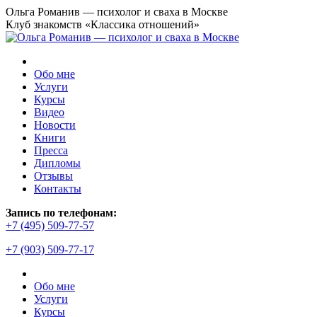
Перейти
Ольга Романив — психолог и сваха в Москве
к
Клуб знакомств «Классика отношений»
содержанию
Обо мне
Услуги
Курсы
Видео
Новости
Книги
Пресса
Дипломы
Отзывы
Контакты
Страница
Запись по телефонам:
YouTube
+7 (495) 509-77-57
открывается
+7 (903) 509-77-17
в
новом
окне
Обо мне
Услуги
Курсы