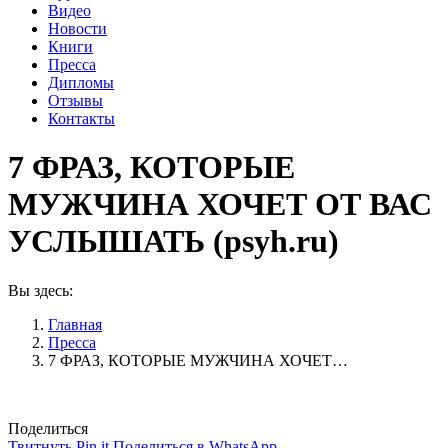
Видео
Новости
Книги
Пресса
Дипломы
Отзывы
Контакты
7 ФРАЗ, КОТОРЫЕ
МУЖЧИНА ХОЧЕТ ОТ ВАС
УСЛЫШАТЬ (psyh.ru)
Вы здесь:
Главная
Пресса
7 ФРАЗ, КОТОРЫЕ МУЖЧИНА ХОЧЕТ…
Поделиться
Поделиться
Поделиться
Поделиться
Твитнуть
Pin it
Поделиться в WhatsApp