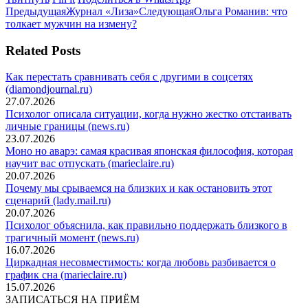
Навигация
в
Предыдущая
в
в
Следующая
Предыдущая
Журнал «Лиза»
Следующая
Ольга Романив: что
Twitter
запись:
Pinterest
WhatsApp
запись:
толкает мужчин на измену?
по
записям
Related Posts
Как перестать сравнивать себя с другими в соцсетях
(diamondjournal.ru)
27.07.2026
Психолог описала ситуации, когда нужно жестко отстаивать
личные границы (news.ru)
23.07.2026
Моно но аварэ: самая красивая японская философия, которая
научит вас отпускать (marieclaire.ru)
20.07.2026
Почему мы срываемся на близких и как остановить этот
сценарий (lady.mail.ru)
20.07.2026
Психолог объяснила, как правильно поддержать близкого в
трагичный момент (news.ru)
16.07.2026
Циркадная несовместимость: когда любовь разбивается о
график сна (marieclaire.ru)
15.07.2026
ЗАПИСАТЬСЯ НА ПРИЁМ