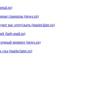
rnal.ru)
чные границы (news.ru)
ит вас отпускать (marieclaire.ru)
 (lady.mail.ru)
гичный момент (news.ru)
на (marieclaire.ru)