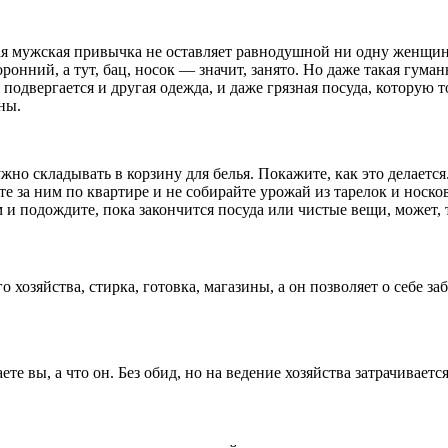
ная мужская привычка не оставляет равнодушной ни одну женщин
ронний, а тут, бац, носок — значит, занято. Но даже такая гум
одвергается и другая одежда, и даже грязная посуда, которую т
ны.
жно складывать в корзину для белья. Покажите, как это делаетс
дите за ним по квартире и не собирайте урожай из тарелок и нос
 и подождите, пока закончится посуда или чистые вещи, может, т
хозяйства, стирка, готовка, магазины, а он позволяет о себе заб
те вы, а что он. Без обид, но на ведение хозяйства затрачиваетс