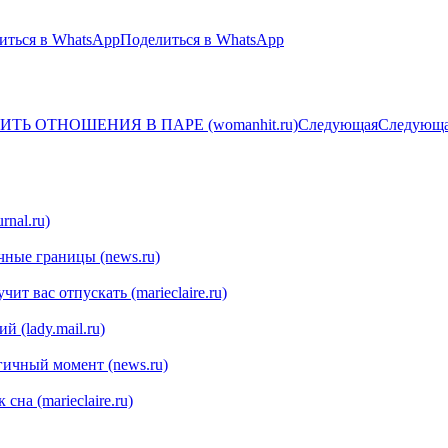
иться в WhatsApp
Поделиться в WhatsApp
ТЬ ОТНОШЕНИЯ В ПАРЕ (womanhit.ru)
Следующая
Следующа
rnal.ru)
чные границы (news.ru)
ит вас отпускать (marieclaire.ru)
 (lady.mail.ru)
гичный момент (news.ru)
на (marieclaire.ru)