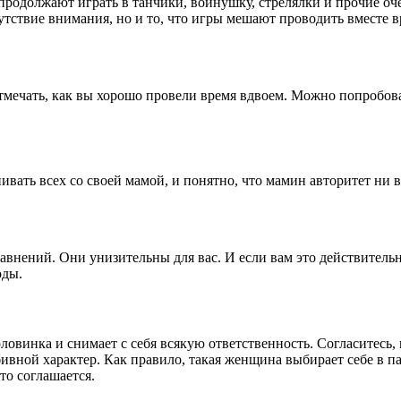
продолжают играть в танчики, войнушку, стрелялки и прочие оч
сутствие внимания, но и то, что игры мешают проводить вместе 
отмечать, как вы хорошо провели время вдвоем. Можно попробова
вать всех со своей мамой, и понятно, что мамин авторитет ни в
равнений. Они унизительны для вас. И если вам это действитель
оды.
ловинка и снимает с себя всякую ответственность. Согласитесь,
вной характер. Как правило, такая женщина выбирает себе в па
то соглашается.