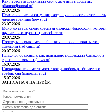
Как перестать сравнивать себя с другими в соцсетях
(diamondjournal.ru)
27.07.2026
Психолог описала ситуации, когда нужно жестко отстаивать
личные границы (news.ru)
23.07.2026
Моно но аварэ: самая красивая японская философия, которая
научит вас отпускать (marieclaire.ru)
20.07.2026
Почему мы срываемся на близких и как остановить этот
сценарий (lady.mail.ru)
20.07.2026
Психолог объяснила, как правильно поддержать близкого в
трагичный момент (news.ru)
16.07.2026
Циркадная несовместимость: когда любовь разбивается о
график сна (marieclaire.ru)
15.07.2026
ЗАПИСАТЬСЯ НА ПРИЁМ