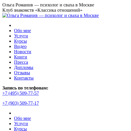
Перейти
Ольга Романив — психолог и сваха в Москве
к
Клуб знакомств «Классика отношений»
содержанию
Обо мне
Услуги
Курсы
Видео
Новости
Книги
Пресса
Дипломы
Отзывы
Контакты
Страница
Запись по телефонам:
YouTube
+7 (495) 509-77-57
открывается
+7 (903) 509-77-17
в
новом
окне
Обо мне
Услуги
Курсы