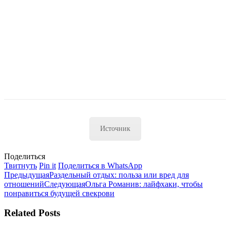
Источник
Поделиться
Поделиться
Поделиться
Поделиться
Твитнуть
Pin it
Поделиться в WhatsApp
Навигация
в
Предыдущая
в
в
Предыдущая
Раздельный отдых: польза или вред для
Twitter
запись:
Pinterest
Следующая
WhatsApp
отношений
Следующая
Ольга Романив: лайфхаки, чтобы
по
запись:
понравиться будущей свекрови
записям
Related Posts