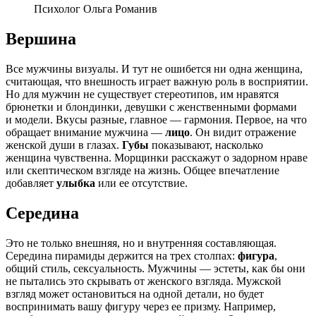
Психолог Ольга Романив
Вершина
Все мужчины визуалы. И тут не ошибется ни одна женщина,
считающая, что внешность играет важную роль в восприятии.
Но для мужчин не существует стереотипов, им нравятся
брюнетки и блондинки, девушки с женственными формами
и модели. Вкусы разные, главное — гармония. Первое, на что
обращает внимание мужчина —
лицо
. Он видит отражение
женской души в глазах.
Губы
показывают, насколько
женщина чувственна. Морщинки расскажут о задорном нраве
или скептическом взгляде на жизнь. Общее впечатление
добавляет
улыбка
или ее отсутствие.
Середина
Это не только внешняя, но и внутренняя составляющая.
Середина пирамиды держится на трех столпах:
фигура
,
общий стиль, сексуальность. Мужчины — эстеты, как бы они
не пытались это скрывать от женского взгляда. Мужской
взгляд может остановиться на одной детали, но будет
воспринимать вашу фигуру через ее призму. Например,