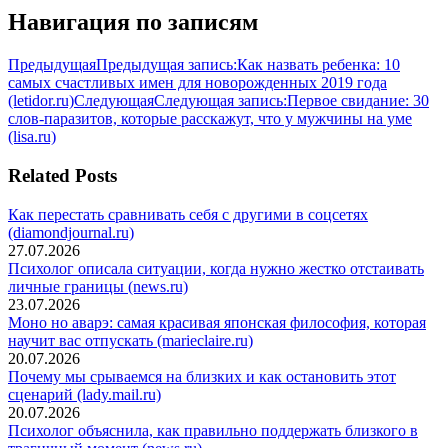
Навигация по записям
Предыдущая
Предыдущая запись:
Как назвать ребенка: 10
самых счастливых имен для новорожденных 2019 года
(letidor.ru)
Следующая
Следующая запись:
Первое свидание: 30
слов-паразитов, которые расскажут, что у мужчины на уме
(lisa.ru)
Related Posts
Как перестать сравнивать себя с другими в соцсетях
(diamondjournal.ru)
27.07.2026
Психолог описала ситуации, когда нужно жестко отстаивать
личные границы (news.ru)
23.07.2026
Моно но аварэ: самая красивая японская философия, которая
научит вас отпускать (marieclaire.ru)
20.07.2026
Почему мы срываемся на близких и как остановить этот
сценарий (lady.mail.ru)
20.07.2026
Психолог объяснила, как правильно поддержать близкого в