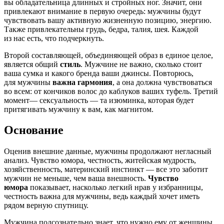
вы обладательница длинных и стройных ног. Значит, они
привлекают внимание в первую очередь: мужчины будут
чувствовать вашу активную жизненную позицию, энергию.
Также привлекательны грудь, бедра, талия, шея. Каждой
из нас есть, что подчеркнуть.
Второй составляющей, объединяющей образ в единое целое,
является общий
стиль
. Мужчине не важно, сколько стоит
ваша сумка и какого бренда ваши джинсы. Повторюсь,
для мужчины
важна гармония
, а она должна чувствоваться
во всем: от кончиков волос до каблуков ваших туфель. Третий
момент— сексуальность — та изюминка, которая будет
притягивать мужчину к вам, как магнитом.
Основание
Оценив внешние данные, мужчины продолжают негласный
анализ. Чувство юмора, честность, житейская мудрость,
хозяйственность, материнский инстинкт — все это заботит
мужчин не меньше, чем ваша внешность.
Чувство
юмора
показывает, насколько легкий нрав у избранницы,
честность важна для мужчины, ведь каждый хочет иметь
рядом верную спутницу.
Мужчина подсознательно знает, что нужно ему от женщины