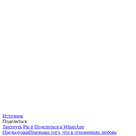
Источник
Поделиться
Поделиться
Поделиться
Поделиться
Твитнуть
Pin it
Поделиться в WhatsApp
Навигация
в
Предыдущая
в
в
Предыдущая
Признаки того, что в отношениях любовь