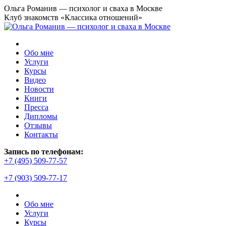
Перейти
Ольга Романив — психолог и сваха в Москве
к
Клуб знакомств «Классика отношений»
содержанию
Обо мне
Услуги
Курсы
Видео
Новости
Книги
Пресса
Дипломы
Отзывы
Контакты
Страница
Запись по телефонам:
YouTube
+7 (495) 509-77-57
открывается
+7 (903) 509-77-17
в
новом
окне
Обо мне
Услуги
Курсы