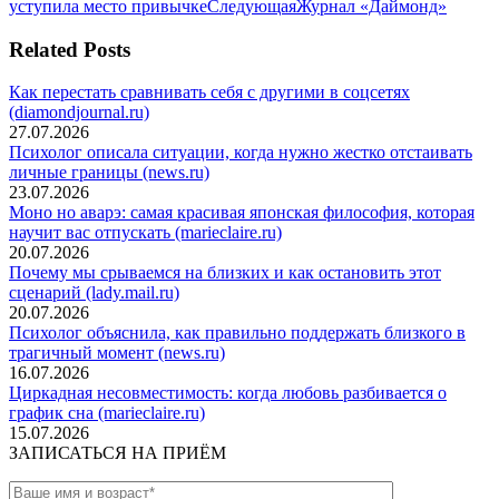
Twitter
запись:
Pinterest
Следующая
WhatsApp
уступила место привычке
Следующая
Журнал «Даймонд»
по
запись:
записям
Related Posts
Как перестать сравнивать себя с другими в соцсетях
(diamondjournal.ru)
27.07.2026
Психолог описала ситуации, когда нужно жестко отстаивать
личные границы (news.ru)
23.07.2026
Моно но аварэ: самая красивая японская философия, которая
научит вас отпускать (marieclaire.ru)
20.07.2026
Почему мы срываемся на близких и как остановить этот
сценарий (lady.mail.ru)
20.07.2026
Психолог объяснила, как правильно поддержать близкого в
трагичный момент (news.ru)
16.07.2026
Циркадная несовместимость: когда любовь разбивается о
график сна (marieclaire.ru)
15.07.2026
ЗАПИСАТЬСЯ НА ПРИЁМ