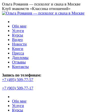
Перейти
Ольга Романив — психолог и сваха в Москве
к
Клуб знакомств «Классика отношений»
содержанию
Обо мне
Услуги
Курсы
Видео
Новости
Книги
Пресса
Дипломы
Отзывы
Контакты
Страница
Запись по телефонам:
YouTube
+7 (495) 509-77-57
открывается
+7 (903) 509-77-17
в
новом
окне
Обо мне
Услуги
Курсы