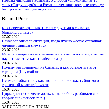
Навигация
в
Предыдущая
в
в
Предыдущая
Ольга Романив: 3 способа успокоиться за 15
Twitter
запись:
Pinterest
Следующая
WhatsApp
минут
Следующая
Ольга Романив: техники, которые помогут
по
запись:
быстро взять эмоции под контроль
записям
Related Posts
Как перестать сравнивать себя с другими в соцсетях
(diamondjournal.ru)
27.07.2026
Психолог описала ситуации, когда нужно жестко отстаивать
личные границы (news.ru)
23.07.2026
Моно но аварэ: самая красивая японская философия, которая
научит вас отпускать (marieclaire.ru)
20.07.2026
Почему мы срываемся на близких и как остановить этот
сценарий (lady.mail.ru)
20.07.2026
Психолог объяснила, как правильно поддержать близкого в
трагичный момент (news.ru)
16.07.2026
Циркадная несовместимость: когда любовь разбивается о
график сна (marieclaire.ru)
15.07.2026
ЗАПИСАТЬСЯ НА ПРИЁМ