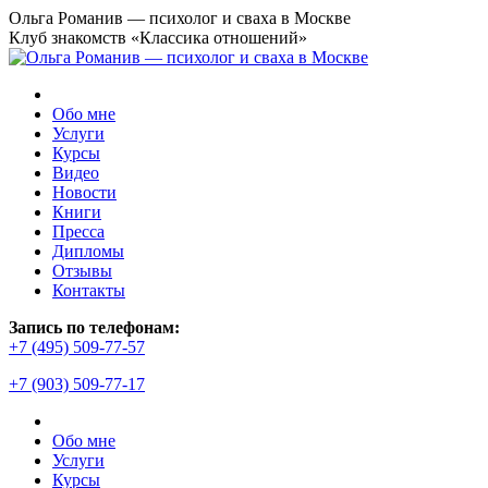
Перейти
Ольга Романив — психолог и сваха в Москве
к
Клуб знакомств «Классика отношений»
содержанию
Обо мне
Услуги
Курсы
Видео
Новости
Книги
Пресса
Дипломы
Отзывы
Контакты
Страница
Запись по телефонам:
YouTube
+7 (495) 509-77-57
открывается
+7 (903) 509-77-17
в
новом
окне
Обо мне
Услуги
Курсы