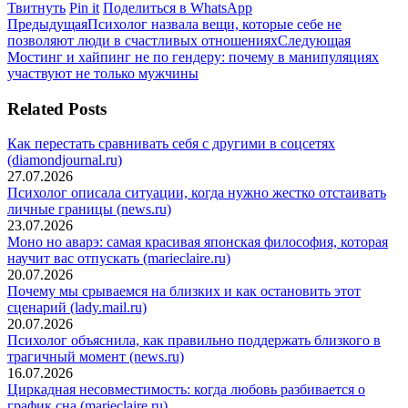
Поделиться
Поделиться
Поделиться
Твитнуть
Pin it
Поделиться в WhatsApp
Навигация
в
Предыдущая
в
в
Предыдущая
Психолог назвала вещи, которые себе не
Twitter
запись:
Pinterest
WhatsApp
Следующ
позволяют люди в счастливых отношениях
Следующая
по
запись:
Мостинг и хайпинг не по гендеру: почему в манипуляциях
записям
участвуют не только мужчины
Related Posts
Как перестать сравнивать себя с другими в соцсетях
(diamondjournal.ru)
27.07.2026
Психолог описала ситуации, когда нужно жестко отстаивать
личные границы (news.ru)
23.07.2026
Моно но аварэ: самая красивая японская философия, которая
научит вас отпускать (marieclaire.ru)
20.07.2026
Почему мы срываемся на близких и как остановить этот
сценарий (lady.mail.ru)
20.07.2026
Психолог объяснила, как правильно поддержать близкого в
трагичный момент (news.ru)
16.07.2026
Циркадная несовместимость: когда любовь разбивается о
график сна (marieclaire.ru)