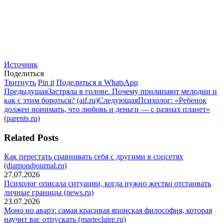
Источник
Поделиться
Поделиться
Поделиться
Поделиться
Твитнуть
Pin it
Поделиться в WhatsApp
Навигация
в
Предыдущая
в
в
Предыдущая
Застряла в голове. Почему прилипают мелодии и
Twitter
запись:
Pinterest
WhatsApp
Следующая
как с этим бороться? (aif.ru)
Следующая
Психолог: «Ребенок
по
запись:
должен понимать, что любовь и деньги — с разных планет»
записям
(parents.ru)
Related Posts
Как перестать сравнивать себя с другими в соцсетях
(diamondjournal.ru)
27.07.2026
Психолог описала ситуации, когда нужно жестко отстаивать
личные границы (news.ru)
23.07.2026
Моно но аварэ: самая красивая японская философия, которая
научит вас отпускать (marieclaire.ru)