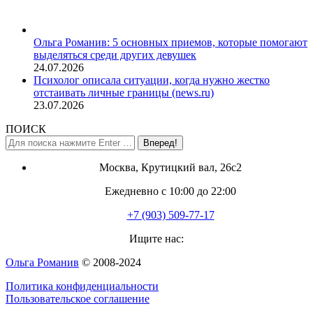
Ольга Романив: 5 основных приемов, которые помогают
выделяться среди других девушек
24.07.2026
Психолог описала ситуации, когда нужно жестко
отстаивать личные границы (news.ru)
23.07.2026
ПОИСК
Поиск:
Москва, Крутицкий вал, 26с2
Ежедневно с 10:00 до 22:00
+7 (903) 509-77-17
Ищите нас:
Страница
Ольга Романив
© 2008-2024
YouTube
Политика конфиденциальности
открывается
Пользовательское соглашение
в
новом