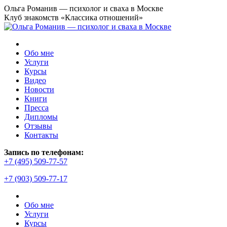
Перейти
Ольга Романив — психолог и сваха в Москве
к
Клуб знакомств «Классика отношений»
содержанию
Обо мне
Услуги
Курсы
Видео
Новости
Книги
Пресса
Дипломы
Отзывы
Контакты
Страница
Запись по телефонам:
YouTube
+7 (495) 509-77-57
открывается
+7 (903) 509-77-17
в
новом
окне
Обо мне
Услуги
Курсы