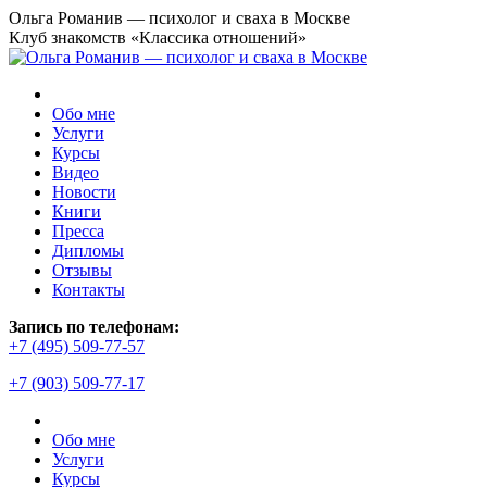
Перейти
Ольга Романив — психолог и сваха в Москве
к
Клуб знакомств «Классика отношений»
содержанию
Обо мне
Услуги
Курсы
Видео
Новости
Книги
Пресса
Дипломы
Отзывы
Контакты
Страница
Запись по телефонам:
YouTube
+7 (495) 509-77-57
открывается
+7 (903) 509-77-17
в
новом
окне
Обо мне
Услуги
Курсы