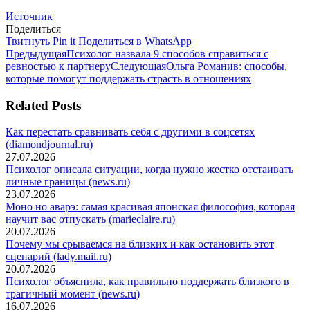
Источник
Поделиться
Поделиться
Поделиться
Поделиться
Твитнуть
Pin it
Поделиться в WhatsApp
Навигация
в
Предыдущая
в
в
Предыдущая
Психолог назвала 9 способов справиться с
Twitter
запись:
Pinterest
Следующая
WhatsApp
ревностью к партнеру
Следующая
Ольга Романив: способы,
по
запись:
которые помогут поддержать страсть в отношениях
записям
Related Posts
Как перестать сравнивать себя с другими в соцсетях
(diamondjournal.ru)
27.07.2026
Психолог описала ситуации, когда нужно жестко отстаивать
личные границы (news.ru)
23.07.2026
Моно но аварэ: самая красивая японская философия, которая
научит вас отпускать (marieclaire.ru)
20.07.2026
Почему мы срываемся на близких и как остановить этот
сценарий (lady.mail.ru)
20.07.2026
Психолог объяснила, как правильно поддержать близкого в
трагичный момент (news.ru)
16.07.2026