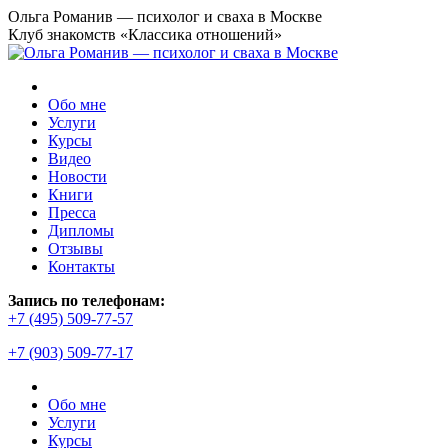
Перейти
Ольга Романив — психолог и сваха в Москве
к
Клуб знакомств «Классика отношений»
содержанию
Обо мне
Услуги
Курсы
Видео
Новости
Книги
Пресса
Дипломы
Отзывы
Контакты
Страница
Запись по телефонам:
YouTube
+7 (495) 509-77-57
открывается
+7 (903) 509-77-17
в
новом
окне
Обо мне
Услуги
Курсы