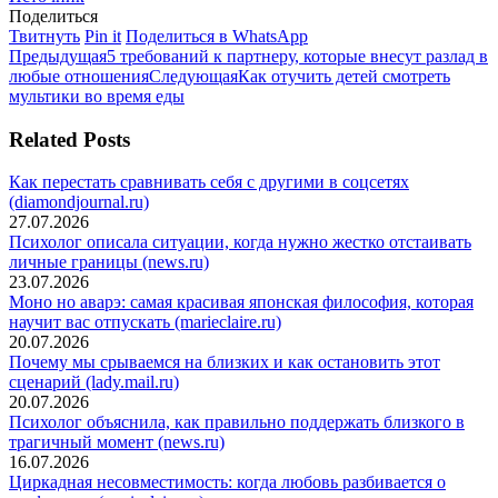
Поделиться
Поделиться
Поделиться
Поделиться
Твитнуть
Pin it
Поделиться в WhatsApp
Навигация
в
Предыдущая
в
в
Предыдущая
5 требований к партнеру, которые внесут разлад в
Twitter
запись:
Pinterest
Следующая
WhatsApp
любые отношения
Следующая
Как отучить детей смотреть
по
запись:
мультики во время еды
записям
Related Posts
Как перестать сравнивать себя с другими в соцсетях
(diamondjournal.ru)
27.07.2026
Психолог описала ситуации, когда нужно жестко отстаивать
личные границы (news.ru)
23.07.2026
Моно но аварэ: самая красивая японская философия, которая
научит вас отпускать (marieclaire.ru)
20.07.2026
Почему мы срываемся на близких и как остановить этот
сценарий (lady.mail.ru)
20.07.2026
Психолог объяснила, как правильно поддержать близкого в
трагичный момент (news.ru)
16.07.2026
Циркадная несовместимость: когда любовь разбивается о