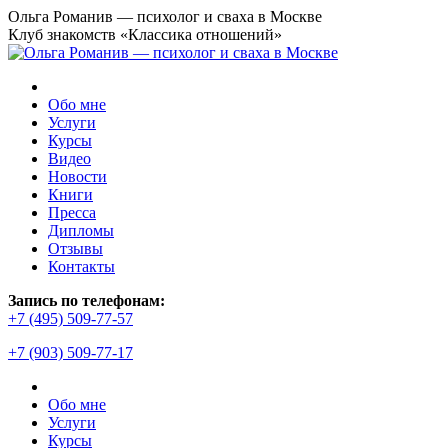
Перейти
Ольга Романив — психолог и сваха в Москве
к
Клуб знакомств «Классика отношений»
содержанию
Обо мне
Услуги
Курсы
Видео
Новости
Книги
Пресса
Дипломы
Отзывы
Контакты
Страница
Запись по телефонам:
YouTube
+7 (495) 509-77-57
открывается
+7 (903) 509-77-17
в
новом
окне
Обо мне
Услуги
Курсы