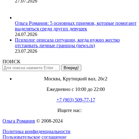
27.07.2026
Ольга Романив: 5 основных приемов, которые помогают
выделяться среди других девушек
24.07.2026
Психолог описала ситуации, когда нужно жестко
отстаивать личные границы (news.ru)
23.07.2026
ПОИСК
Поиск:
Москва, Крутицкий вал, 26с2
Ежедневно с 10:00 до 22:00
+7 (903) 509-77-17
Ищите нас:
Страница
Ольга Романив
© 2008-2024
YouTube
Политика конфиденциальности
открывается
Пользовательское соглашение
в