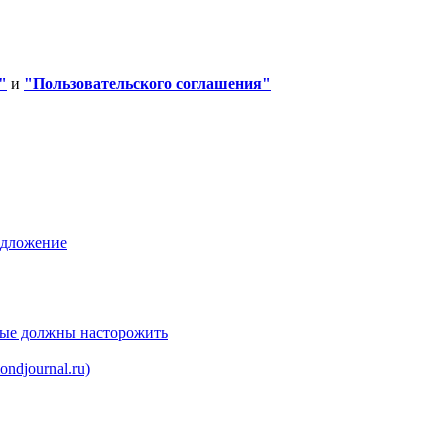
"
и
"Пользовательского соглашения"
едложение
рые должны насторожить
ndjournal.ru)