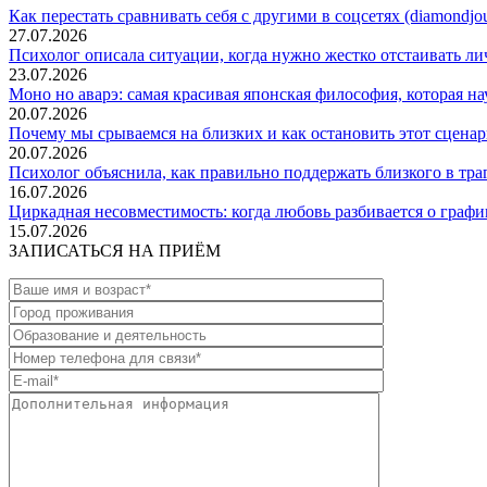
Как перестать сравнивать себя с другими в соцсетях (diamondjou
27.07.2026
Психолог описала ситуации, когда нужно жестко отстаивать ли
23.07.2026
Моно но аварэ: самая красивая японская философия, которая науч
20.07.2026
Почему мы срываемся на близких и как остановить этот сценарий
20.07.2026
Психолог объяснила, как правильно поддержать близкого в тра
16.07.2026
Циркадная несовместимость: когда любовь разбивается о график с
15.07.2026
ЗАПИСАТЬСЯ НА ПРИЁМ