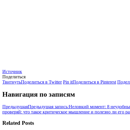
Источник
Поделиться
Твитнуть
Поделиться в Twitter
Pin it
Поделиться в Pinterest
Подел
Навигация по записям
Предыдущая
Предыдущая запись:
Неловкий момент: 8 неудобных
проверяй: что такое критическое мышление и полезно ли его ра
Related Posts