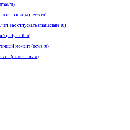
rnal.ru)
чные границы (news.ru)
ит вас отпускать (marieclaire.ru)
 (lady.mail.ru)
гичный момент (news.ru)
на (marieclaire.ru)