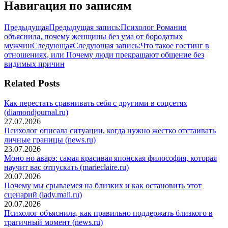
Навигация по записям
Предыдущая
Предыдущая запись:
Психолог Романив
объяснила, почему женщины без ума от бородатых
мужчин
Следующая
Следующая запись:
Что такое гостинг в
отношениях, или Почему люди прекращают общение без
видимых причин
Related Posts
Как перестать сравнивать себя с другими в соцсетях
(diamondjournal.ru)
27.07.2026
Психолог описала ситуации, когда нужно жестко отстаивать
личные границы (news.ru)
23.07.2026
Моно но аварэ: самая красивая японская философия, которая
научит вас отпускать (marieclaire.ru)
20.07.2026
Почему мы срываемся на близких и как остановить этот
сценарий (lady.mail.ru)
20.07.2026
Психолог объяснила, как правильно поддержать близкого в
трагичный момент (news.ru)