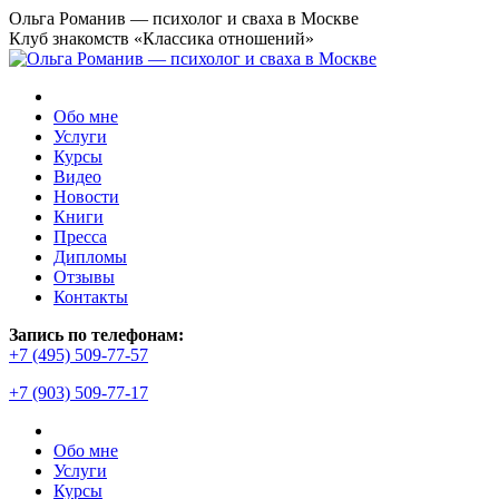
Перейти
Ольга Романив — психолог и сваха в Москве
к
Клуб знакомств «Классика отношений»
содержанию
Обо мне
Услуги
Курсы
Видео
Новости
Книги
Пресса
Дипломы
Отзывы
Контакты
Страница
Запись по телефонам:
YouTube
+7 (495) 509-77-57
открывается
+7 (903) 509-77-17
в
новом
окне
Обо мне
Услуги
Курсы