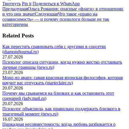
Поделиться
Поделиться
Поделиться
Твитнуть
Pin it
Поделиться в WhatsApp
Навигация
в
Предыдущая
в
в
Предыдущая
Ольга Романив: опасные «флаги» в отношениях
Twitter
запись:
Pinterest
Следующая
WhatsApp
и что они значат
Следующая
Что такое «право на
по
запись:
созависимость» — и почему психологи больше не так
записям
категоричны
Related Posts
Как перестать сравнивать себя с другими в соцсетях
(diamondjournal.ru)
27.07.2026
Психолог описала ситуации, когда нужно жестко отстаивать
личные границы (news.ru)
23.07.2026
Моно но аварэ: самая красивая японская философия, которая
научит вас отпускать (marieclaire.ru)
20.07.2026
Почему мы срываемся на близких и как остановить этот
сценарий (lady.mail.ru)
20.07.2026
Психолог объяснила, как правильно поддержать близкого в
трагичный момент (news.ru)
16.07.2026
Циркадная несовместимость: когда любовь разбивается о