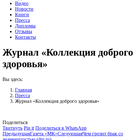
Видео
Новости
Книги
Пресса
Дипломы
Отзывы
Контакты
Журнал «Коллекция доброго
здоровья»
Вы здесь:
Главная
Пресса
Журнал «Коллекция доброго здоровья»
Поделиться
Поделиться
Поделиться
Поделиться
Твитнуть
Pin it
Поделиться в WhatsApp
Навигация
в
Предыдущая
в
Следующая
в
Предыдущая
Газета «МК»
Следующая
Чем грозит брак со
Twitter
запись:
Pinterest
запись:
WhatsApp
знаменитостью (dni.ru)