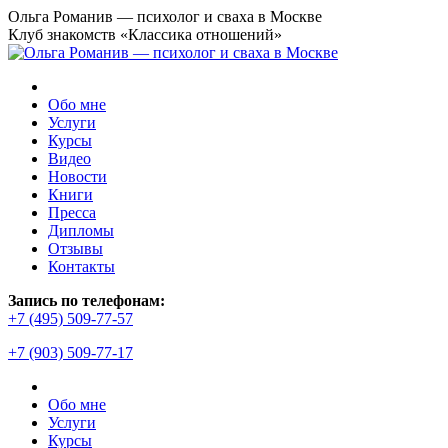
Перейти
Ольга Романив — психолог и сваха в Москве
к
Клуб знакомств «Классика отношений»
содержанию
Обо мне
Услуги
Курсы
Видео
Новости
Книги
Пресса
Дипломы
Отзывы
Контакты
Страница
Запись по телефонам:
YouTube
+7 (495) 509-77-57
открывается
+7 (903) 509-77-17
в
новом
окне
Обо мне
Услуги
Курсы