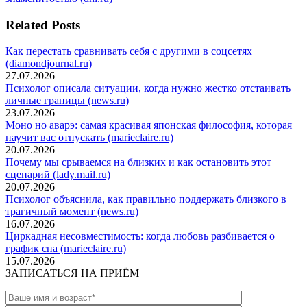
по
записям
Related Posts
Как перестать сравнивать себя с другими в соцсетях
(diamondjournal.ru)
27.07.2026
Психолог описала ситуации, когда нужно жестко отстаивать
личные границы (news.ru)
23.07.2026
Моно но аварэ: самая красивая японская философия, которая
научит вас отпускать (marieclaire.ru)
20.07.2026
Почему мы срываемся на близких и как остановить этот
сценарий (lady.mail.ru)
20.07.2026
Психолог объяснила, как правильно поддержать близкого в
трагичный момент (news.ru)
16.07.2026
Циркадная несовместимость: когда любовь разбивается о
график сна (marieclaire.ru)
15.07.2026
ЗАПИСАТЬСЯ НА ПРИЁМ