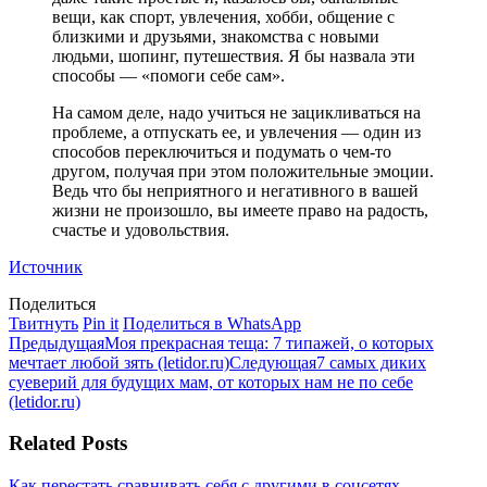
вещи, как спорт, увлечения, хобби, общение с
близкими и друзьями, знакомства с новыми
людьми, шопинг, путешествия. Я бы назвала эти
способы — «помоги себе сам».
На самом деле, надо учиться не зацикливаться на
проблеме, а отпускать ее, и увлечения — один из
способов переключиться и подумать о чем-то
другом, получая при этом положительные эмоции.
Ведь что бы неприятного и негативного в вашей
жизни не произошло, вы имеете право на радость,
счастье и удовольствия.
Источник
Поделиться
Поделиться
Поделиться
Поделиться
Твитнуть
Pin it
Поделиться в WhatsApp
Навигация
в
Предыдущая
в
в
Предыдущая
Моя прекрасная теща: 7 типажей, о которых
Twitter
запись:
Pinterest
WhatsApp
Следующая
мечтает любой зять (letidor.ru)
Следующая
7 самых диких
по
запись:
суеверий для будущих мам, от которых нам не по себе
записям
(letidor.ru)
Related Posts
Как перестать сравнивать себя с другими в соцсетях