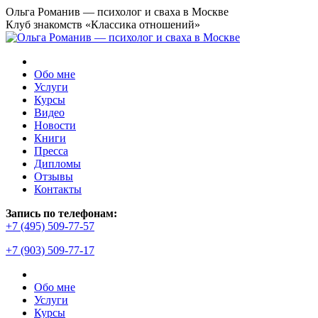
Перейти
Ольга Романив — психолог и сваха в Москве
к
Клуб знакомств «Классика отношений»
содержанию
Обо мне
Услуги
Курсы
Видео
Новости
Книги
Пресса
Дипломы
Отзывы
Контакты
Страница
Запись по телефонам:
YouTube
+7 (495) 509-77-57
открывается
+7 (903) 509-77-17
в
новом
окне
Обо мне
Услуги
Курсы