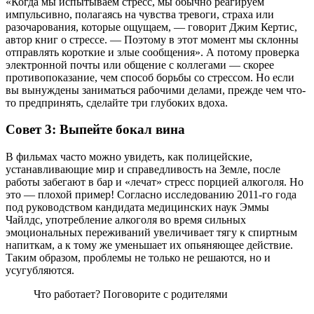
«Когда мы испытываем стресс, мы обычно реагируем
импульсивно, полагаясь на чувства тревоги, страха или
разочарования, которые ощущаем, — говорит Джим Кертис,
автор книг о стрессе. — Поэтому в этот момент мы склонны
отправлять короткие и злые сообщения». А потому проверка
электронной почты или общение с коллегами — скорее
противопоказание, чем способ борьбы со стрессом. Но если
вы вынуждены заниматься рабочими делами, прежде чем что-
то предпринять, сделайте три глубоких вдоха.
Совет 3: Выпейте бокал вина
В фильмах часто можно увидеть, как полицейские,
устанавливающие мир и справедливость на Земле, после
работы забегают в бар и «лечат» стресс порцией алкоголя. Но
это — плохой пример! Согласно исследованию 2011-го года
под руководством кандидата медицинских наук Эммы
Чайлдс, употребление алкоголя во время сильных
эмоциональных переживаний увеличивает тягу к спиртным
напиткам, а к тому же уменьшает их опьяняющее действие.
Таким образом, проблемы не только не решаются, но и
усугубляются.
Что работает? Поговорите с родителями