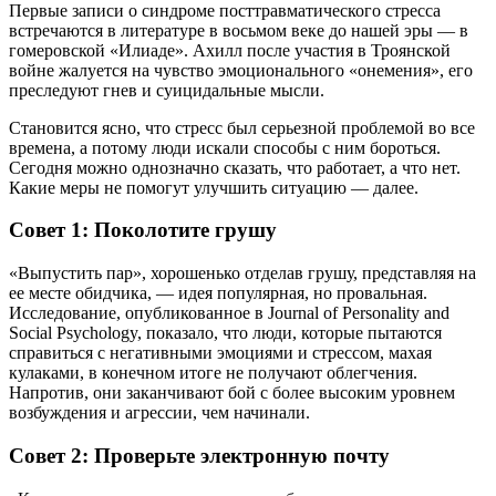
Первые записи о синдроме посттравматического стресса
встречаются в литературе в восьмом веке до нашей эры — в
гомеровской «Илиаде». Ахилл после участия в Троянской
войне жалуется на чувство эмоционального «онемения», его
преследуют гнев и суицидальные мысли.
Становится ясно, что стресс был серьезной проблемой во все
времена, а потому люди искали способы с ним бороться.
Сегодня можно однозначно сказать, что работает, а что нет.
Какие меры не помогут улучшить ситуацию — далее.
Совет 1: Поколотите грушу
«Выпустить пар», хорошенько отделав грушу, представляя на
ее месте обидчика, — идея популярная, но провальная.
Исследование, опубликованное в Journal of Personality and
Social Psychology, показало, что люди, которые пытаются
справиться с негативными эмоциями и стрессом, махая
кулаками, в конечном итоге не получают облегчения.
Напротив, они заканчивают бой с более высоким уровнем
возбуждения и агрессии, чем начинали.
Совет 2: Проверьте электронную почту