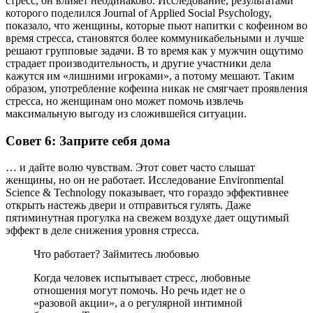
стресс, он влияет неодинаково. Исследование, результатами
которого поделился Journal of Applied Social Psychology,
показало, что женщины, которые пьют напитки с кофеином во
время стресса, становятся более коммуникабельными и лучше
решают групповые задачи. В то время как у мужчин ощутимо
страдает производительность, и другие участники дела
кажутся им «лишними игроками», а потому мешают. Таким
образом, употребление кофеина никак не смягчает проявления
стресса, но женщинам оно может помочь извлечь
максимальную выгоду из сложившейся ситуации.
Совет 6: Заприте себя дома
… и дайте волю чувствам. Этот совет часто слышат
женщины, но он не работает. Исследование Environmental
Science & Technology показывает, что гораздо эффективнее
открыть настежь двери и отправиться гулять. Даже
пятиминутная прогулка на свежем воздухе дает ощутимый
эффект в деле снижения уровня стресса.
Что работает? Займитесь любовью
Когда человек испытывает стресс, любовные
отношения могут помочь. Но речь идет не о
«разовой акции», а о регулярной интимной