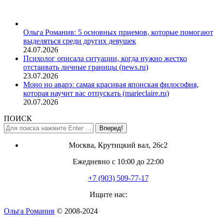
Ольга Романив: 5 основных приемов, которые помогают
выделяться среди других девушек
24.07.2026
Психолог описала ситуации, когда нужно жестко
отстаивать личные границы (news.ru)
23.07.2026
Моно но аварэ: самая красивая японская философия,
которая научит вас отпускать (marieclaire.ru)
20.07.2026
ПОИСК
Поиск:
Москва, Крутицкий вал, 26с2
Ежедневно с 10:00 до 22:00
+7 (903) 509-77-17
Ищите нас:
Страница
Ольга Романив
© 2008-2024