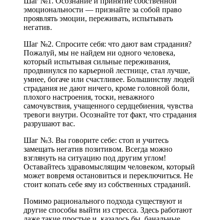
Шаг №1. Осознание и принятие собственной
эмоциональности — признайте за собой право
проявлять эмоции, переживать, испытывать
негатив.
Шаг №2. Спросите себя: что дают вам страдания?
Пожалуй, мы не найдем ни одного человека,
который испытывая сильные переживания,
продвинулся по карьерной лестнице, стал лучше,
умнее, богаче или счастливее. Большинству людей
страдания не дают ничего, кроме головной боли,
плохого настроения, тоски, неважного
самочувствия, учащенного сердцебиения, чувства
тревоги внутри. Осознайте тот факт, что страдания
разрушают вас.
Шаг №3. Вы говорите себе: стоп и учитесь
замещать негатив позитивом. Всегда можно
взглянуть на ситуацию под другим углом!
Оставайтесь здравомыслящим человеком, который
может вовремя остановиться и переключиться. Не
стоит копать себе яму из собственных страданий.
Помимо рационального подхода существуют и
другие способы выйти из стресса. Здесь работают
даже такие простые и, казалось бы, банальные