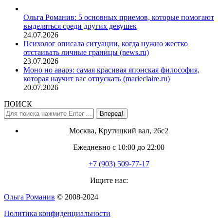
Ольга Романив: 5 основных приемов, которые помогают
выделяться среди других девушек
24.07.2026
Психолог описала ситуации, когда нужно жестко
отстаивать личные границы (news.ru)
23.07.2026
Моно но аварэ: самая красивая японская философия,
которая научит вас отпускать (marieclaire.ru)
20.07.2026
ПОИСК
Поиск:
Москва, Крутицкий вал, 26с2
Ежедневно с 10:00 до 22:00
+7 (903) 509-77-17
Ищите нас:
Страница
Ольга Романив
© 2008-2024
YouTube
Политика конфиденциальности
открывается