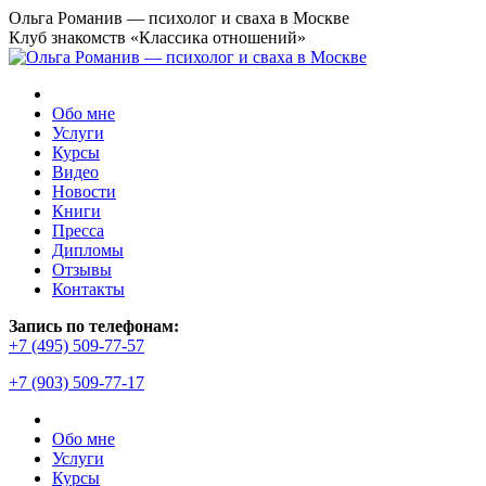
Перейти
Ольга Романив — психолог и сваха в Москве
к
Клуб знакомств «Классика отношений»
содержанию
Обо мне
Услуги
Курсы
Видео
Новости
Книги
Пресса
Дипломы
Отзывы
Контакты
Страница
Запись по телефонам:
YouTube
+7 (495) 509-77-57
открывается
+7 (903) 509-77-17
в
новом
окне
Обо мне
Услуги
Курсы