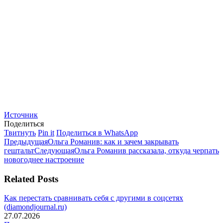
Источник
Поделиться
Поделиться
Поделиться
Поделиться
Твитнуть
Pin it
Поделиться в WhatsApp
Навигация
в
Предыдущая
в
в
Предыдущая
Ольга Романив: как и зачем закрывать
Twitter
запись:
Pinterest
Следующая
WhatsApp
гештальт
Следующая
Ольга Романив рассказала, откуда черпать
по
запись:
новогоднее настроение
записям
Related Posts
Как перестать сравнивать себя с другими в соцсетях
(diamondjournal.ru)
27.07.2026