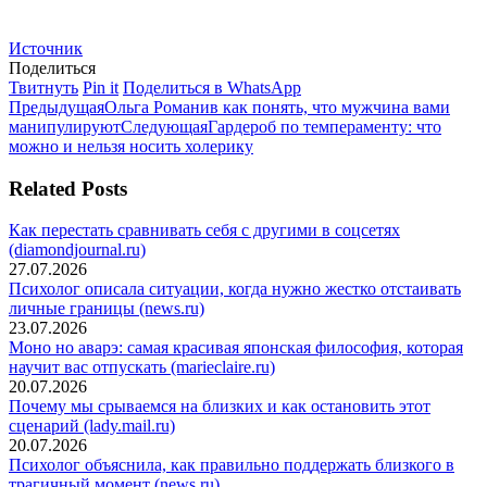
Источник
Поделиться
Поделиться
Поделиться
Поделиться
Твитнуть
Pin it
Поделиться в WhatsApp
Навигация
в
Предыдущая
в
в
Предыдущая
Ольга Романив как понять, что мужчина вами
Twitter
запись:
Pinterest
Следующая
WhatsApp
манипулируют
Следующая
Гардероб по темпераменту: что
по
запись:
можно и нельзя носить холерику
записям
Related Posts
Как перестать сравнивать себя с другими в соцсетях
(diamondjournal.ru)
27.07.2026
Психолог описала ситуации, когда нужно жестко отстаивать
личные границы (news.ru)
23.07.2026
Моно но аварэ: самая красивая японская философия, которая
научит вас отпускать (marieclaire.ru)
20.07.2026
Почему мы срываемся на близких и как остановить этот
сценарий (lady.mail.ru)
20.07.2026
Психолог объяснила, как правильно поддержать близкого в
трагичный момент (news.ru)