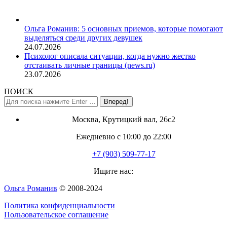
Ольга Романив: 5 основных приемов, которые помогают
выделяться среди других девушек
24.07.2026
Психолог описала ситуации, когда нужно жестко
отстаивать личные границы (news.ru)
23.07.2026
ПОИСК
Поиск:
Москва, Крутицкий вал, 26с2
Ежедневно с 10:00 до 22:00
+7 (903) 509-77-17
Ищите нас:
Страница
Ольга Романив
© 2008-2024
YouTube
Политика конфиденциальности
открывается
Пользовательское соглашение
в
новом