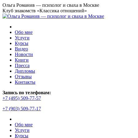
Перейти
Ольга Романив — психолог и сваха в Москве
к
Клуб знакомств «Классика отношений»
содержанию
Обо мне
Услуги
Курсы
Видео
Новости
Книги
Пресса
Дипломы
Отзывы
Контакты
Страница
Запись по телефонам:
YouTube
+7 (495) 509-77-57
открывается
+7 (903) 509-77-17
в
новом
окне
Обо мне
Услуги
Курсы