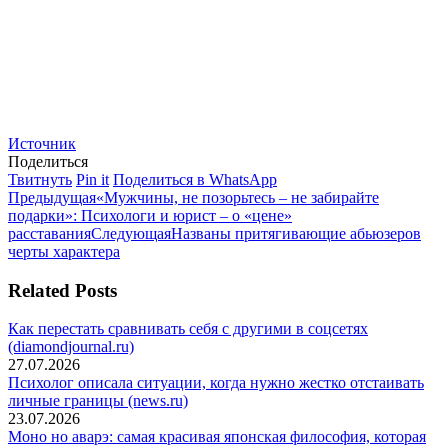
Источник
Поделиться
Поделиться
Поделиться
Поделиться
Твитнуть
Pin it
Поделиться в WhatsApp
Навигация
в
Предыдущая
в
в
Предыдущая
«Мужчины, не позорьтесь – не забирайте
Twitter
запись:
Pinterest
WhatsApp
подарки»: Психологи и юрист – о «цене»
по
Следующая
расставания
Следующая
Названы притягивающие абьюзеров
записям
запись:
черты характера
Related Posts
Как перестать сравнивать себя с другими в соцсетях
(diamondjournal.ru)
27.07.2026
Психолог описала ситуации, когда нужно жестко отстаивать
личные границы (news.ru)
23.07.2026
Моно но аварэ: самая красивая японская философия, которая