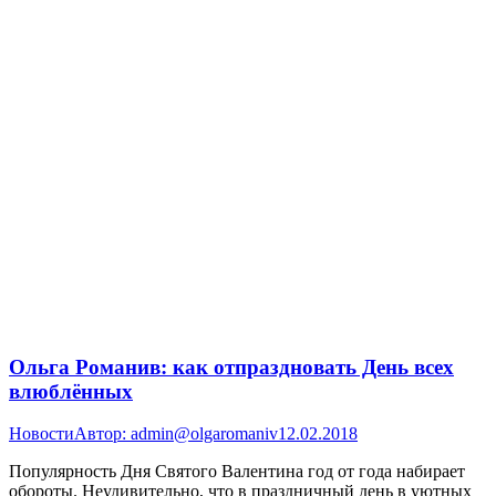
Ольга Романив: как отпраздновать День всех
влюблённых
Новости
Автор:
admin@olgaromaniv
12.02.2018
Популярность Дня Святого Валентина год от года набирает
обороты. Неудивительно, что в праздничный день в уютных