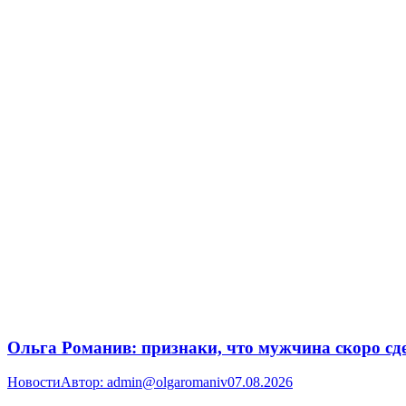
Ольга Романив: признаки, что мужчина скоро сд
Новости
Автор:
admin@olgaromaniv
07.08.2026