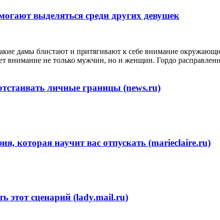
могают выделяться среди других девушек
. Такие дамы блистают и притягивают к себе внимание окружающ
ет внимание не только мужчин, но и женщин. Гордо расправленн
отстаивать личные границы (news.ru)
, которая научит вас отпускать (marieclaire.ru)
 этот сценарий (lady.mail.ru)