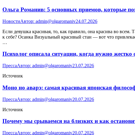
Ольга Романив: 5 основных приемов, которые по
Новости
Автор:
admin@olgaromaniv
24.07.2026
Если девушка красивая, то, как правило, она красива во всем
к себе? Осанка Визуальный красивый стан — вот что привлека
…
Психолог описала ситуации, когда нужно жестко 
Пресса
Автор:
admin@olgaromaniv
23.07.2026
Источник
Моно но аварэ: самая красивая японская философия
Пресса
Автор:
admin@olgaromaniv
20.07.2026
Источник
Почему мы срываемся на близких и как остановить
Пресса
Автор:
admin@olgaromaniv
20.07.2026