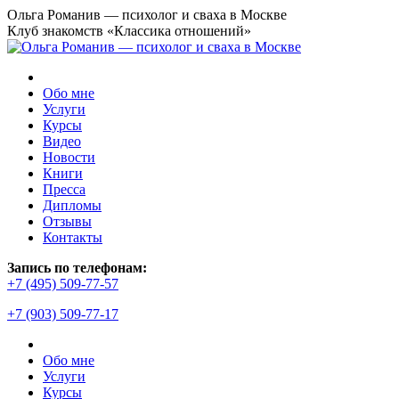
Перейти
Ольга Романив — психолог и сваха в Москве
к
Клуб знакомств «Классика отношений»
содержанию
Обо мне
Услуги
Курсы
Видео
Новости
Книги
Пресса
Дипломы
Отзывы
Контакты
Страница
Запись по телефонам:
YouTube
+7 (495) 509-77-57
открывается
+7 (903) 509-77-17
в
новом
окне
Обо мне
Услуги
Курсы