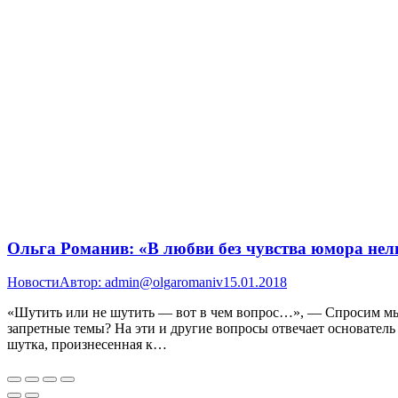
Ольга Романив: «В любви без чувства юмора нел
Новости
Автор:
admin@olgaromaniv
15.01.2018
«Шутить или не шутить — вот в чем вопрос…», — Спросим мы,
запретные темы? На эти и другие вопросы отвечает основатель
шутка, произнесенная к…
Вверх