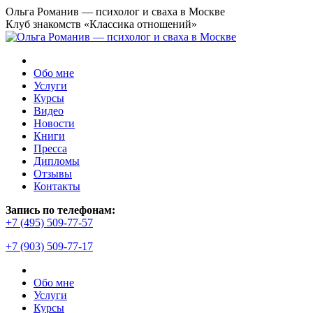
Перейти
Ольга Романив — психолог и сваха в Москве
к
Клуб знакомств «Классика отношений»
содержанию
Обо мне
Услуги
Курсы
Видео
Новости
Книги
Пресса
Дипломы
Отзывы
Контакты
Страница
Запись по телефонам:
YouTube
+7 (495) 509-77-57
открывается
+7 (903) 509-77-17
в
новом
окне
Обо мне
Услуги
Курсы