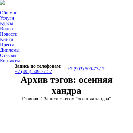
Обо мне
Услуги
Курсы
Видео
Новости
Книги
Пресса
Дипломы
Отзывы
Контакты
Запись по телефонам:
+7 (903) 509-77-17
+7 (495) 509-77-57
Страница
Архив тэгов:
осенняя
YouTube
открывается
хандра
в
новом
Вы здесь:
Главная
Записи с тегом "осенняя хандра"
окне