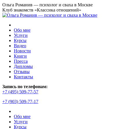
Перейти
Ольга Романив — психолог и сваха в Москве
к
Клуб знакомств «Классика отношений»
содержанию
Обо мне
Услуги
Курсы
Видео
Новости
Книги
Пресса
Дипломы
Отзывы
Контакты
Страница
Запись по телефонам:
YouTube
+7 (495) 509-77-57
открывается
+7 (903) 509-77-17
в
новом
окне
Обо мне
Услуги
Курсы