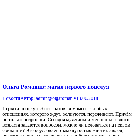
Ольга Романив: магия первого поцелуя
Новости
Автор:
admin@olgaromaniv
13.06.2018
Первый поцелуй. Этот знаковый момент в любых
отношениях, которого ждут, волнуются, переживают. Причём
не только подростки. Сегодня мужчины и женщины разного
возраста задаются вопросом, можно ли целоваться на первом
свидании? Это обусловлено замкнутостью многих людей,
невозможностью раскрепоститься и большим желанием