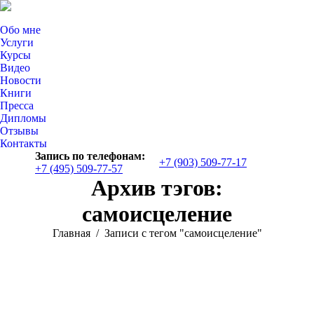
Обо мне
Услуги
Курсы
Видео
Новости
Книги
Пресса
Дипломы
Отзывы
Контакты
Запись по телефонам:
+7 (903) 509-77-17
+7 (495) 509-77-57
Страница
Архив тэгов:
YouTube
открывается
самоисцеление
в
новом
Вы здесь:
Главная
Записи с тегом "самоисцеление"
окне