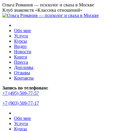
Перейти
Ольга Романив — психолог и сваха в Москве
к
Клуб знакомств «Классика отношений»
содержанию
Обо мне
Услуги
Курсы
Видео
Новости
Книги
Пресса
Дипломы
Отзывы
Контакты
Страница
Запись по телефонам:
YouTube
+7 (495) 509-77-57
открывается
+7 (903) 509-77-17
в
новом
окне
Обо мне
Услуги
Курсы