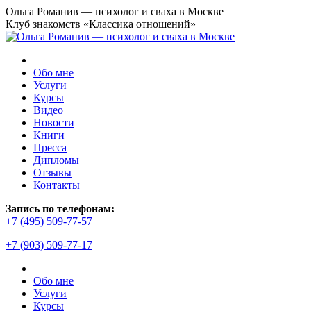
Перейти
Ольга Романив — психолог и сваха в Москве
к
Клуб знакомств «Классика отношений»
содержанию
Обо мне
Услуги
Курсы
Видео
Новости
Книги
Пресса
Дипломы
Отзывы
Контакты
Страница
Запись по телефонам:
YouTube
+7 (495) 509-77-57
открывается
+7 (903) 509-77-17
в
новом
окне
Обо мне
Услуги
Курсы