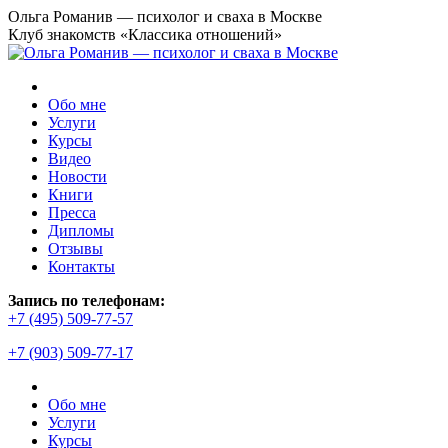
Перейти
Ольга Романив — психолог и сваха в Москве
к
Клуб знакомств «Классика отношений»
содержанию
Обо мне
Услуги
Курсы
Видео
Новости
Книги
Пресса
Дипломы
Отзывы
Контакты
Страница
Запись по телефонам:
YouTube
+7 (495) 509-77-57
открывается
+7 (903) 509-77-17
в
новом
окне
Обо мне
Услуги
Курсы