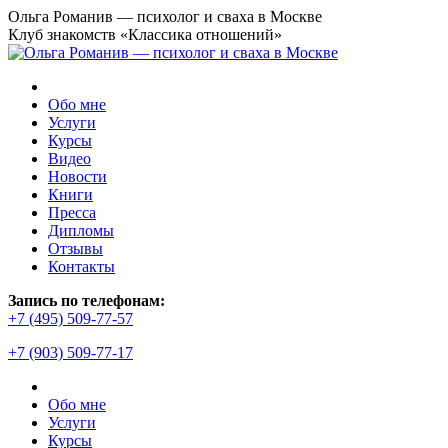
Перейти
Ольга Романив — психолог и сваха в Москве
к
Клуб знакомств «Классика отношений»
содержанию
Обо мне
Услуги
Курсы
Видео
Новости
Книги
Пресса
Дипломы
Отзывы
Контакты
Страница
Запись по телефонам:
YouTube
+7 (495) 509-77-57
открывается
+7 (903) 509-77-17
в
новом
окне
Обо мне
Услуги
Курсы