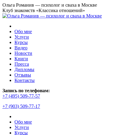
Перейти
Ольга Романив — психолог и сваха в Москве
к
Клуб знакомств «Классика отношений»
содержанию
Обо мне
Услуги
Курсы
Видео
Новости
Книги
Пресса
Дипломы
Отзывы
Контакты
Страница
Запись по телефонам:
YouTube
+7 (495) 509-77-57
открывается
+7 (903) 509-77-17
в
новом
окне
Обо мне
Услуги
Курсы