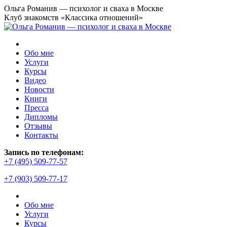
Перейти
Ольга Романив — психолог и сваха в Москве
к
Клуб знакомств «Классика отношений»
содержанию
Обо мне
Услуги
Курсы
Видео
Новости
Книги
Пресса
Дипломы
Отзывы
Контакты
Страница
Запись по телефонам:
YouTube
+7 (495) 509-77-57
открывается
+7 (903) 509-77-17
в
новом
окне
Обо мне
Услуги
Курсы