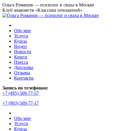
Перейти
Ольга Романив — психолог и сваха в Москве
к
Клуб знакомств «Классика отношений»
содержанию
Обо мне
Услуги
Курсы
Видео
Новости
Книги
Пресса
Дипломы
Отзывы
Контакты
Страница
Запись по телефонам:
YouTube
+7 (495) 509-77-57
открывается
+7 (903) 509-77-17
в
новом
окне
Обо мне
Услуги
Курсы