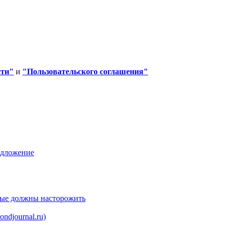
сти"
и
"Пользовательского соглашения"
едложение
рые должны насторожить
ndjournal.ru)