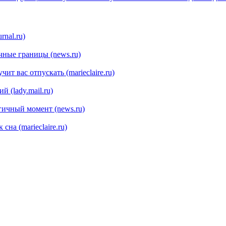
запись:
rnal.ru)
чные границы (news.ru)
ит вас отпускать (marieclaire.ru)
 (lady.mail.ru)
гичный момент (news.ru)
на (marieclaire.ru)