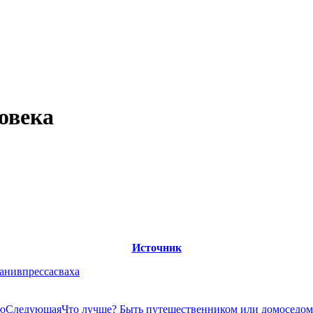
овека
Источник
анив
пресса
сваха
Следующая
ью
Следующая
Что лучше? Быть путешественником или домоседом