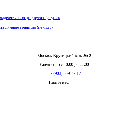
выделяться среди других девушек
ть личные границы (news.ru)
Москва, Крутицкий вал, 26с2
Ежедневно с 10:00 до 22:00
+7 (903) 509-77-17
Ищите нас:
Страница
YouTube
открывается
в
новом
окне