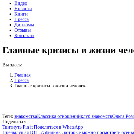
Видео
Новости
Книги
Пресса
Дипломы
Отзывы
Контакты
Главные кризисы в жизни чел
Вы здесь:
Главная
Пресса
Главные кризисы в жизни человека
Теги:
знакомства
Классика отношений
клуб знакомств
Ольга Ром
Поделиться
Поделиться
Поделиться
Поделиться
Твитнуть
Pin it
Поделиться в WhatsApp
Навигация
в
Предыдущая
в
в
Предыдущая
ТОП-7: фильмы, которые можно посмотреть осен