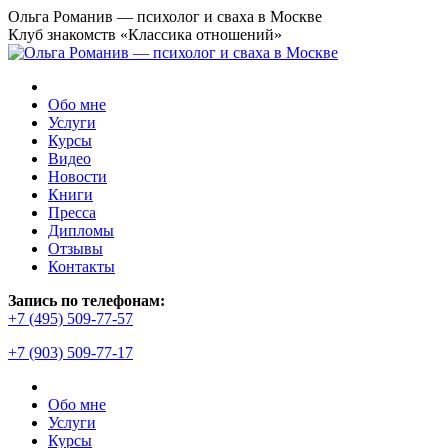
Перейти
Ольга Романив — психолог и сваха в Москве
к
Клуб знакомств «Классика отношений»
содержанию
Обо мне
Услуги
Курсы
Видео
Новости
Книги
Пресса
Дипломы
Отзывы
Контакты
Страница
Запись по телефонам:
YouTube
+7 (495) 509-77-57
открывается
+7 (903) 509-77-17
в
новом
окне
Обо мне
Услуги
Курсы