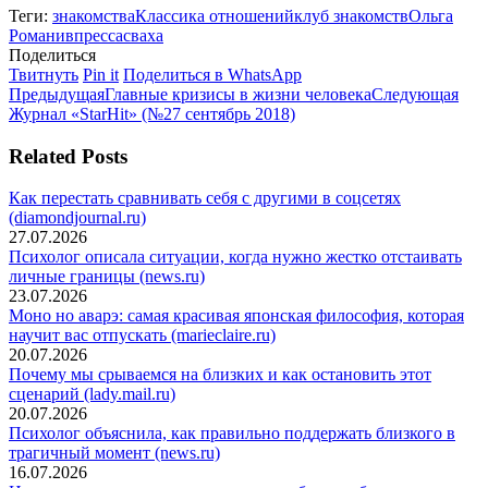
Теги:
знакомства
Классика отношений
клуб знакомств
Ольга
Романив
пресса
сваха
Поделиться
Поделиться
Поделиться
Поделиться
Твитнуть
Pin it
Поделиться в WhatsApp
Навигация
в
Предыдущая
в
в
Сле
Предыдущая
Главные кризисы в жизни человека
Следующая
Twitter
запись:
Pinterest
WhatsApp
запи
Журнал «StarHit» (№27 сентябрь 2018)
по
записям
Related Posts
Как перестать сравнивать себя с другими в соцсетях
(diamondjournal.ru)
27.07.2026
Психолог описала ситуации, когда нужно жестко отстаивать
личные границы (news.ru)
23.07.2026
Моно но аварэ: самая красивая японская философия, которая
научит вас отпускать (marieclaire.ru)
20.07.2026
Почему мы срываемся на близких и как остановить этот
сценарий (lady.mail.ru)
20.07.2026
Психолог объяснила, как правильно поддержать близкого в
трагичный момент (news.ru)
16.07.2026