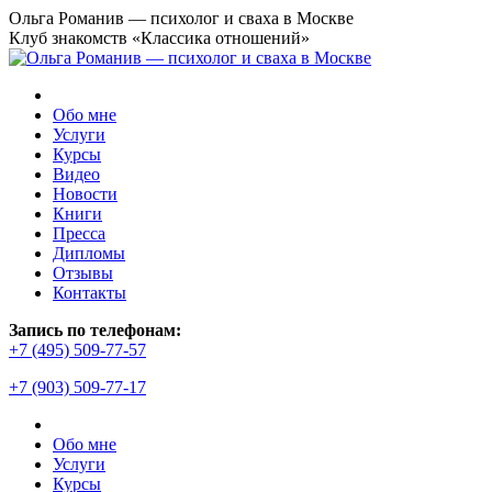
Перейти
Ольга Романив — психолог и сваха в Москве
к
Клуб знакомств «Классика отношений»
содержанию
Обо мне
Услуги
Курсы
Видео
Новости
Книги
Пресса
Дипломы
Отзывы
Контакты
Страница
Запись по телефонам:
YouTube
+7 (495) 509-77-57
открывается
+7 (903) 509-77-17
в
новом
окне
Обо мне
Услуги
Курсы