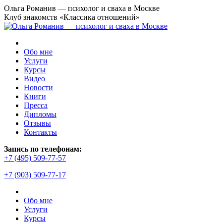
Перейти
Ольга Романив — психолог и сваха в Москве
к
Клуб знакомств «Классика отношений»
содержанию
Обо мне
Услуги
Курсы
Видео
Новости
Книги
Пресса
Дипломы
Отзывы
Контакты
Страница
Запись по телефонам:
YouTube
+7 (495) 509-77-57
открывается
+7 (903) 509-77-17
в
новом
окне
Обо мне
Услуги
Курсы