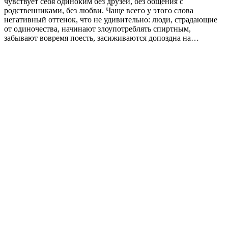
чувствует себя одиноким без друзей, без общения с
родственниками, без любви. Чаще всего у этого слова
негативный оттенок, что не удивительно: люди, страдающие
от одиночества, начинают злоупотреблять спиртным,
забывают вовремя поесть, засиживаются допоздна на…