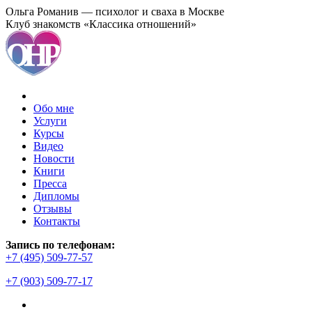
Перейти
Ольга Романив — психолог и сваха в Москве
к
Клуб знакомств «Классика отношений»
содержанию
Обо мне
Услуги
Курсы
Видео
Новости
Книги
Пресса
Дипломы
Отзывы
Контакты
Страница
Запись по телефонам:
YouTube
+7 (495) 509-77-57
открывается
+7 (903) 509-77-17
в
новом
окне