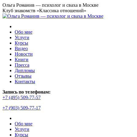
Перейти
Ольга Романив — психолог и сваха в Москве
к
Клуб знакомств «Классика отношений»
содержанию
Обо мне
Услуги
Курсы
Видео
Новости
Книги
Пресса
Дипломы
Отзывы
Контакты
Страница
Запись по телефонам:
YouTube
+7 (495) 509-77-57
открывается
+7 (903) 509-77-17
в
новом
окне
Обо мне
Услуги
Курсы