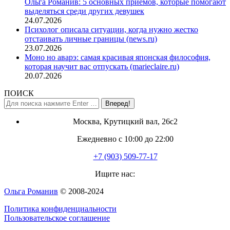
Ольга Романив: 5 основных приемов, которые помогают
выделяться среди других девушек
24.07.2026
Психолог описала ситуации, когда нужно жестко
отстаивать личные границы (news.ru)
23.07.2026
Моно но аварэ: самая красивая японская философия,
которая научит вас отпускать (marieclaire.ru)
20.07.2026
ПОИСК
Поиск:
Москва, Крутицкий вал, 26с2
Ежедневно с 10:00 до 22:00
+7 (903) 509-77-17
Ищите нас:
Страница
Ольга Романив
© 2008-2024
YouTube
Политика конфиденциальности
открывается
Пользовательское соглашение
в
новом