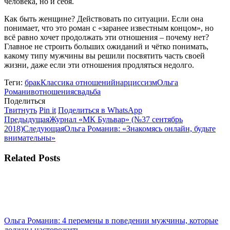
человека, но и себя.
Как быть женщине? Действовать по ситуации. Если она
понимает, что это роман с «заранее известным концом», но
всё равно хочет продолжать эти отношения – почему нет?
Главное не строить больших ожиданий и чётко понимать,
какому типу мужчины вы решили посвятить часть своей
жизни, даже если эти отношения продляться недолго.
Теги:
брак
Классика отношений
нарциссизм
Ольга
Романив
отношения
свадьба
Поделиться
Поделиться
Поделиться
Поделиться
Твитнуть
Pin it
Поделиться в WhatsApp
Навигация
в
Предыдущая
в
в
Предыдущая
Журнал «МК Бульвар» (№37 сентябрь
Twitter
запись:
Pinterest
Следующая
WhatsApp
2018)
Следующая
Ольга Романив: «Знакомясь онлайн, будьте
по
запись:
внимательны»
записям
Related Posts
Ольга Романив: 4 перемены в поведении мужчины, которые
должны насторожить