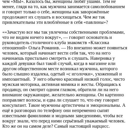
чем «МЫ». Казалось бы, женщины любят ушами. Тем не
менее, глядя на то, как мужчина занимается самолюбованием
и говорит только о себе, женщины как заворожённые
продолжают их слушать и восхищаться. Чем же так
привлекательны эти влюблённые в себя «павлины»?
««Зачастую все мы так увлечены собственными проблемами,
что не видим ничего вокруг», — говорит основатель и
руководитель столичного клуба знакомств «Классика
отношений» Ольга Романив. — Но внезапно может появиться
человек, который начинает вести себя так, что на него
начинаешь пристально смотреть и слушать. Наверняка у
каждой девушки был такой случай, когда в магазине или
другом общественном месте возникал мужчина, которого
было слышно издалека, одетый «с иголочки», ухоженный и
импозантный. У него обычно красивый низкий голос, чисто
мужская моторика, активная мимика и жесты. Обращаясь к
продавцу, он смотрит одним глазком, обратили ли на него
внимание окружающие, желательно женщины. Он картинно
поправляет волосы, и едва ли слушает то, что ему говорит
консультант. Такие мужчины артистичны и эмоциональны. А
ещё в разговорах по телефону они непременно сыпят
известными фамилиями и модными заведениями, чтобы все
вокруг знали, что перед ними серьёзный уважаемый человек.
Кто же он на самом деле? Самый настоящий нарцисс.