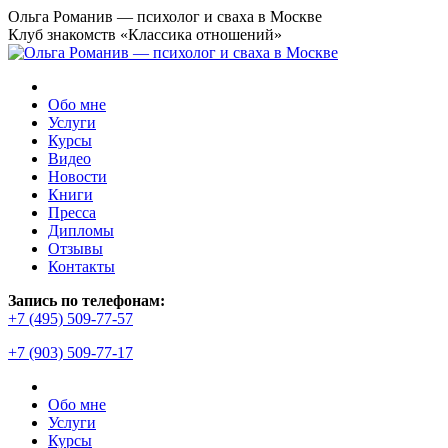
Перейти
Ольга Романив — психолог и сваха в Москве
к
Клуб знакомств «Классика отношений»
содержанию
Обо мне
Услуги
Курсы
Видео
Новости
Книги
Пресса
Дипломы
Отзывы
Контакты
Страница
Запись по телефонам:
YouTube
+7 (495) 509-77-57
открывается
+7 (903) 509-77-17
в
новом
окне
Обо мне
Услуги
Курсы