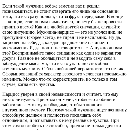
Если такой мужчина всё же заметил вас и решил
познакомиться, не стоит отвергать его лишь на основании
того, что вы сразу поняли, что за фрукт перед вами. В конце
— концов, если он вам симпатичен, почему бы не провести
приятно время? Как и в любой другой ситуации, слушайте
свою интуицию. Мужчина-нарцисс — это не уголовник, не
преступник (скорее всего), не тиран и не насильник. Ну да,
зациклен на себе, да, каждое предложение начинает с
местоимения Я, да, почти не говорит о вас. А нужно ли вам
это? Воспринимайте такое свидание как один из вариантов
досуга. Главное не обольщаться и не вводить саму себя в
заблуждение мыслями, что вы то уж точно способны
изменить мужчину. С большой долей вероятности это не так.
Сформировавшийся характер взрослого человека невозможно
изменить. Можно что-то корректировать, но только в том
случае, когда есть чувства.
Нарцисс уверен в своей независимости и считает, что ему
никто не нужен. При этом он хочет, чтобы его любили и
заботились. Это ему необходимо, чтобы заполнить
внутреннюю пустоту. Поэтому такой мужчина ищет женщину,
способную целиком и полностью посвящать себя
отношениям, и испытывать к нему реальные чувства. При
этом сам он любить не способен, причем не только другого