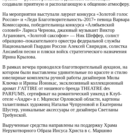
создавали приятную и располагающую к общению атмосферу.
На мероприятии выступали лауреат конкурса «Золотой голос
России» и «Леди Благотворительность–2017» певица Варвара
Комиссарова, победительница конкурса «Алябьевский
соловей» Лариса Чернова, джазовый музыкант Виктор
Агранович, «Золотой саксофон» — Ник Шеффер, солист
образцово–показательного оркестра федеральной службы
Национальной Гвардии России Алексей Свиридов, солистка
Ансамбля песни и пляски войск стратегического назначения
Ирина Крылова.
В рамках вечера проводился благотворительный аукцион, на
котором были выставлены удивительные по красоте и стилю
ювелирные комплекты ручной работы дизайнеров Милы
Ключко и Ирины Йоникас, эксклюзивный коллекционный
аромат J’ATTIRE от нишевого бренда THEATRE des
PARFUMS, сертификат на романтический уикенд в Клуб-
отеле «Андре» в г. Мценске Орловской области, картины
талантливых художниц Натальи Чупруновой и Екатерины
Шустер, уникальные аксессуары от дизайнера Светланы
Требунской.
Вырученные средства направлены на поддержку Храма
Нерукотворного Образа Иисуса Христа в с. Маршово