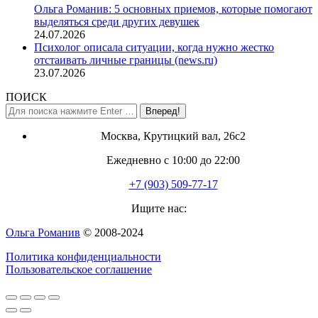
Ольга Романив: 5 основных приемов, которые помогают
выделяться среди других девушек
24.07.2026
Психолог описала ситуации, когда нужно жестко
отстаивать личные границы (news.ru)
23.07.2026
ПОИСК
Поиск:
Москва, Крутицкий вал, 26с2
Ежедневно с 10:00 до 22:00
+7 (903) 509-77-17
Ищите нас:
Страница
Ольга Романив
© 2008-2024
YouTube
Политика конфиденциальности
открывается
Пользовательское соглашение
в
новом
Вверх
окне