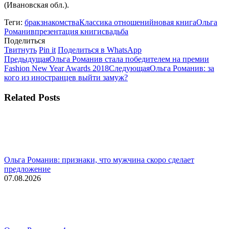
(Ивановская обл.).
Теги:
брак
знакомства
Классика отношений
новая книга
Ольга
Романив
презентация книги
свадьба
Поделиться
Поделиться
Поделиться
Поделиться
Твитнуть
Pin it
Поделиться в WhatsApp
Навигация
в
Предыдущая
в
в
Предыдущая
Ольга Романив стала победителем на премии
Twitter
запись:
Pinterest
WhatsApp
Следующая
Fashion New Year Awards 2018
Следующая
Ольга Романив: за
по
запись:
кого из иностранцев выйти замуж?
записям
Related Posts
Ольга Романив: признаки, что мужчина скоро сделает
предложение
07.08.2026