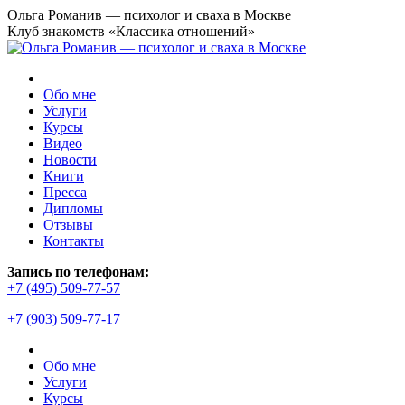
Перейти
Ольга Романив — психолог и сваха в Москве
к
Клуб знакомств «Классика отношений»
содержанию
Обо мне
Услуги
Курсы
Видео
Новости
Книги
Пресса
Дипломы
Отзывы
Контакты
Страница
Запись по телефонам:
YouTube
+7 (495) 509-77-57
открывается
+7 (903) 509-77-17
в
новом
окне
Обо мне
Услуги
Курсы