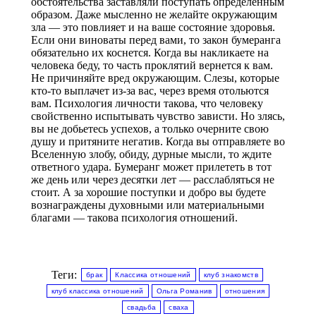
обстоятельства заставляли поступать определенным
образом. Даже мысленно не желайте окружающим
зла — это повлияет и на ваше состояние здоровья.
Если они виноваты перед вами, то закон бумеранга
обязательно их коснется. Когда вы накликаете на
человека беду, то часть проклятий вернется к вам.
Не причиняйте вред окружающим. Слезы, которые
кто-то выплачет из-за вас, через время отольются
вам. Психология личности такова, что человеку
свойственно испытывать чувство зависти. Но злясь,
вы не добьетесь успехов, а только очерните свою
душу и притяните негатив. Когда вы отправляете во
Вселенную злобу, обиду, дурные мысли, то ждите
ответного удара. Бумеранг может прилететь в тот
же день или через десятки лет — расслабляться не
стоит. А за хорошие поступки и добро вы будете
вознаграждены духовными или материальными
благами — такова психология отношений.
Теги:
брак
Классика отношений
клуб знакомств
клуб классика отношений
Ольга Романив
отношения
свадьба
сваха