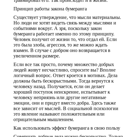
травмировал его. Так происходит и в жизни.
Принцип работы закона бумеранга
Существует утверждение, что мысли материальны.
Но люди не хотят видеть связь между мыслями и
событиями вокруг. А зря, поскольку закон
бумеранга работает именно по этому принципу.
Человек получит от жизни то, что отдал ей. Если
это была злоба, агрессия, то же можно ждать
взамен. В случае с добром оно возвращается в
увеличенном размере.
Если все так просто, почему множество добрых
людей живут несчастливо, спросите вы? Вполне
логичный вопрос. Ответ кроется в мотивах. Дела
должны быть бескорыстными. Тогда вернутся к
человеку назад. Получается, если он делает
хороший поступок неискренне, испытывает к
человеку неприязнь или другие негативные
эмоции, они и придут вместо добра. Здесь также
все зависит от мыслей. В социальной психологии
это явление называют положительным или
отрицательным мышлением.
Как использовать эффект бумеранга в свою пользу
Совершать добрые дела нужно бескорыстно. Только