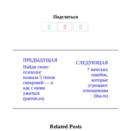
Поделиться
Поделиться
Поделиться
Поделиться
в
в
в
Twitter
Pinterest
WhatsApp
Навигация
по
ПРЕДЫДУЩАЯ
СЛЕДУЮЩАЯ
Найди свою:
записям
7 женских
психолог
ошибок,
назвала 5 типов
которые
Предыдущая
Следующая
свекровей — и
угрожают
запись:
запись:
как с ними
отношениям
ужиться
(lisa.ru)
(parents.ru)
Related Posts