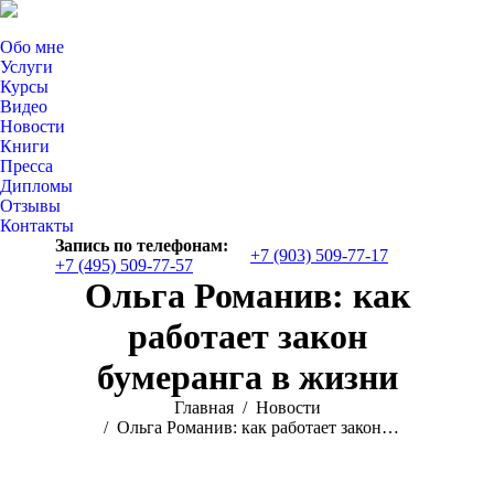
Обо мне
Услуги
Курсы
Видео
Новости
Книги
Пресса
Дипломы
Отзывы
Контакты
Запись по телефонам:
+7 (903) 509-77-17
+7 (495) 509-77-57
Страница
Ольга Романив: как
YouTube
открывается
работает закон
в
новом
бумеранга в жизни
окне
Вы здесь:
Главная
Новости
Ольга Романив: как работает закон…