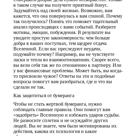
в таком случае вы получите приятный бонус.
Задумайтесь над своей жизнью. Возможно, вам
кажется, что она повернулась к вам спиной. Почему
так получилось? Понять это поможет тщательный
анализ происходящих с вами событий. Разберите
мотивы, эмоции, побуждения. В результате вы
увидите простую закономерность: чем больше
добра в ваших поступках, тем щедрее отдача
Вселенной. Если вас преследуют неудачи,
подумайте почему? Например, вы не чувствуете
ласки и тепла во взаимоотношениях. Скорее всего,
вы вели себя так же по отношению к партнеру. Или
у вас финансовые проблемы. Может быть, вы когда-
то присвоили чужое? Ответы на эти и подобные
вопросы помогут вам разобраться, где и что вы
сделали не так.
Как защититься от бумеранга
Чтобы не стать жертвой бумеранга, нужно
соблюдать главные правила. Они помогут вам
«задобрить» Вселенную и избежать ударов судьбы.
Не разносите сплетни и не осуждайте других
людей. Вы не знаете, чем были мотивированы их
действия, какова их психология и какие