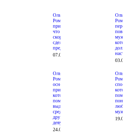
Ольга
Ольга
Романив:
Романив: 
признаки,
перемены
что мужчина
поведени
скоро
мужчины
сделает
которые
предложение
должны
насторож
07.08.2026
03.08.202
Ольга
Ольга
Романив: 5
Романив: 
основных
способов,
приемов,
которые
которые
помогут
помогают
понравит
выделяться
любому
среди
мужчине
других
19.07.202
девушек
24.07.2026