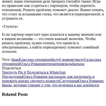
значит, ваши отношения дали трещину (читайте также: Игра
по правилам: как ссориться с партнером, чтобы укрепить
отношения). Решить проблему поможет диалог. Важно понять,
что стоит за вспышками гнева, что является первопричиной, и
устранить ее.
«Глухота»
Если партнер перестает прислушаться к вашему мнению или
к вашим желаниям — это очень важный звоночек. Чтобы
решить проблему, нужно понять, что привело к
обесцениванию, а найти первопричину поможет семейный
психолог.
Теги:
брак
Классика отношений
клуб знакомств
клуб классика
отношений
Ольга Романив
отношения
свадьба
сваха
Поделиться
Поделиться
Поделиться
Поделиться
Твитнуть
Pin it
Поделиться в WhatsApp
Навигация
в
Предыдущая
в
в
Предыдущая
Ольга Романив рассказала, как распознать и
Twitter
запись:
Pinterest
WhatsApp
Следующая
пережить кризис среднего возраста
Следующая
Ольга Романив:
по
запись:
фразы, которые говорят о том, что мужчина в вас влюбился
записям
Related Posts