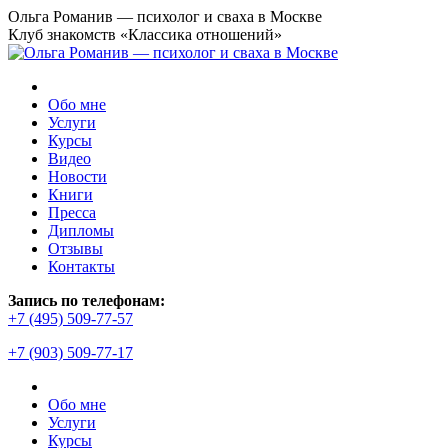
Перейти
Ольга Романив — психолог и сваха в Москве
к
Клуб знакомств «Классика отношений»
содержанию
Обо мне
Услуги
Курсы
Видео
Новости
Книги
Пресса
Дипломы
Отзывы
Контакты
Страница
Запись по телефонам:
YouTube
+7 (495) 509-77-57
открывается
+7 (903) 509-77-17
в
новом
окне
Обо мне
Услуги
Курсы